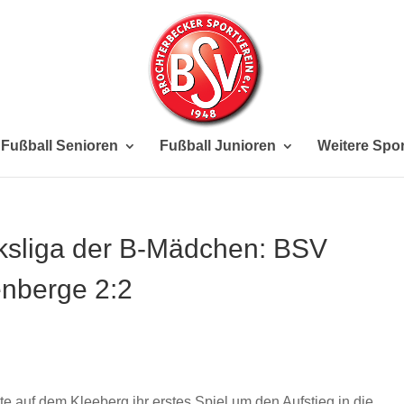
Fußball Senioren
Fußball Junioren
Weitere Spor
irksliga der B-Mädchen: BSV
enberge 2:2
te auf dem Kleeberg ihr erstes Spiel um den Aufstieg in die