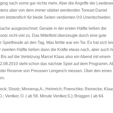
ging nach vorne gar nichts mehr. Aber die Angriffe der Leedene
tens aber von dem immer stärker werdenden Torwart Daniel
m letztendlich für beide Seiten verdienten 0:0 Unentschieden.
Sache ausgezeichnet. Gerade in der ersten Hälfte ließen die
z nicht viel zu. Das Mittelfeld überzeugte durch eine gute
e Spielfreude an den Tag. Was fehlte war ein Tor. Es hat sich lei
er zweiten Hälfte ließen dann die Kräfte etwas nach, aber auch h
 Bis auf die Verletzung Marcel Klaas also ein Abend mit einem
2.08.2010 steht schon das nächste Spiel auf dem Programm. A
t der Reserve von Preussen Lengerich messen. Über den einen
en.
k; Slootz; Minnerup,A.; Helmrich; Poerschke; Reinecke; Klaas
D.; Ventker, O. ( ab 58. Minute Ventker,S.); Brüggen ( ab 64.