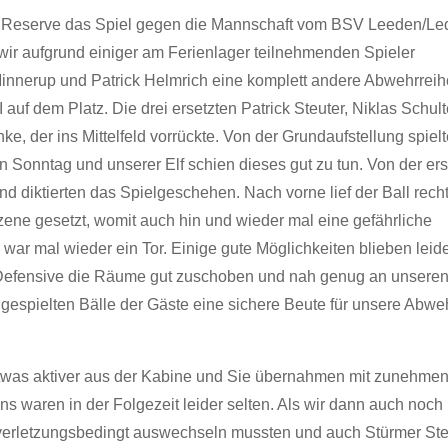
e Reserve das Spiel gegen die Mannschaft vom BSV Leeden/Le
ir aufgrund einiger am Ferienlager teilnehmenden Spieler
Minnerup und Patrick Helmrich eine komplett andere Abwehrreih
uf dem Platz. Die drei ersetzten Patrick Steuter, Niklas Schult
ke, der ins Mittelfeld vorrückte. Von der Grundaufstellung spiel
 Sonntag und unserer Elf schien dieses gut zu tun. Von der ers
d diktierten das Spielgeschehen. Nach vorne lief der Ball rech
zene gesetzt, womit auch hin und wieder mal eine gefährliche
, war mal wieder ein Tor. Einige gute Möglichkeiten blieben leid
r Defensive die Räume gut zuschoben und nah genug an unsere
gespielten Bälle der Gäste eine sichere Beute für unsere Abweh
twas aktiver aus der Kabine und Sie übernahmen mit zunehme
 waren in der Folgezeit leider selten. Als wir dann auch noch
 verletzungsbedingt auswechseln mussten und auch Stürmer Ste