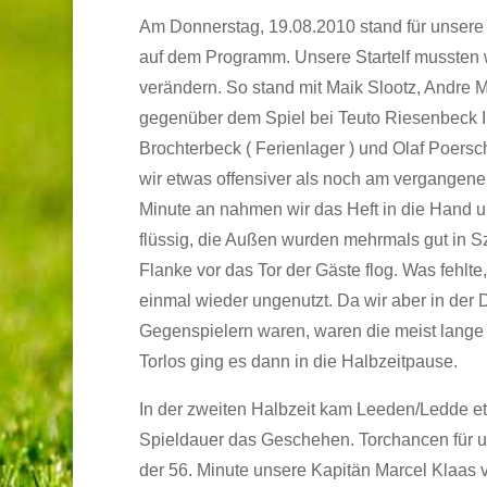
Am Donnerstag, 19.08.2010 stand für unser
auf dem Programm. Unsere Startelf mussten w
verändern. So stand mit Maik Slootz, Andre 
gegenüber dem Spiel bei Teuto Riesenbeck II a
Brochterbeck ( Ferienlager ) und Olaf Poersch
wir etwas offensiver als noch am vergangenen
Minute an nahmen wir das Heft in die Hand un
flüssig, die Außen wurden mehrmals gut in S
Flanke vor das Tor der Gäste flog. Was fehlte
einmal wieder ungenutzt. Da wir aber in de
Gegenspielern waren, waren die meist lange 
Torlos ging es dann in die Halbzeitpause.
In der zweiten Halbzeit kam Leeden/Ledde e
Spieldauer das Geschehen. Torchancen für uns
der 56. Minute unsere Kapitän Marcel Klaas