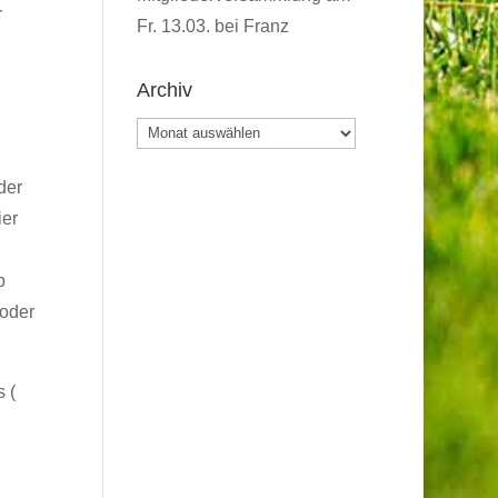
r
Fr. 13.03. bei Franz
Archiv
Archiv
der
ier
b
 oder
 (