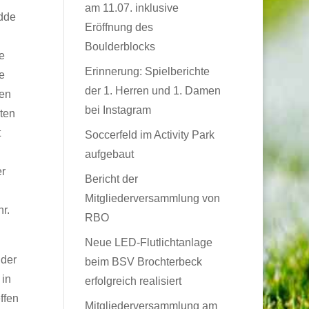
am 11.07. inklusive
dde
Eröffnung des
Boulderblocks
e
Erinnerung: Spielberichte
e
der 1. Herren und 1. Damen
ten
bei Instagram
ten
t
Soccerfeld im Activity Park
aufgebaut
er
Bericht der
n
Mitgliederversammlung von
r.
RBO
Neue LED-Flutlichtanlage
nder
beim BSV Brochterbeck
 in
erfolgreich realisiert
ffen
Mitgliederversammlung am