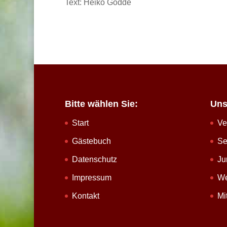
Text: Heiko Gödde
Bitte wählen Sie:
Uns
Start
Ve
Gästebuch
Se
Datenschutz
Ju
Impressum
We
Kontakt
Mi