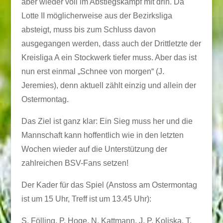
aber wieder voll im Abstiegskampf mit drin. Da
Lotte II möglicherweise aus der Bezirksliga
absteigt, muss bis zum Schluss davon
ausgegangen werden, dass auch der Drittletzte der
Kreisliga A ein Stockwerk tiefer muss. Aber das ist
nun erst einmal „Schnee von morgen“ (J.
Jeremies), denn aktuell zählt einzig und allein der
Ostermontag.
Das Ziel ist ganz klar: Ein Sieg muss her und die
Mannschaft kann hoffentlich wie in den letzten
Wochen wieder auf die Unterstützung der
zahlreichen BSV-Fans setzen!
Der Kader für das Spiel (Anstoss am Ostermontag
ist um 15 Uhr, Treff ist um 13.45 Uhr):
S. Fölling, P. Hoge, N. Kattmann, J. P. Koliska, T.