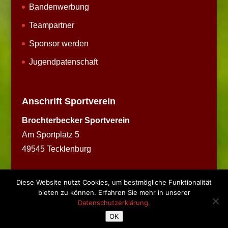
Bandenwerbung
Teampartner
Sponsor werden
Jugendpatenschaft
Anschrift Sportverein
Brochterbecker Sportverein
Am Sportplatz 5
49545 Tecklenburg
Diese Website nutzt Cookies, um bestmögliche Funktionalität
bieten zu können. Erfahren Sie mehr in unserer
Datenschutzerklärung.
Copyright © 2026 BSV Brochterbeck
OK