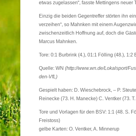
etwas zugelassen“, fasste Mettingens neuer
Einzig die beiden Gegentreffer störten ihn 
verzeihen“, so Mahnken mit einem Augenzwin
zwischenzeitlich Hoffnung auf, doch die Gäst
Marcus Mahnken.
Tore: 0:1 Burbrink (4.), 01:1 Fölling (48.), 1:2
Quelle: WN
(http://www.wn.de/Lokalsport/Fu
den-VfL)
Gespielt haben: D. Wieschebrock, – P. Steuter
Reinecke (73. H. Manecke) C. Ventker (73. T. 
Tore und Vorlagen für den BSV: 1:1 (48. S. Fö
Freistoss)
gelbe Karten: O. Ventker, A. Minnerup