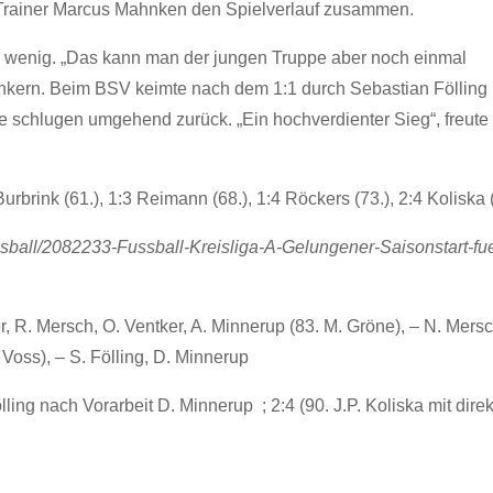
 Trainer Marcus Mahnken den Spielverlauf zusammen.
ein wenig. „Das kann man der jungen Truppe aber noch einmal
kern. Beim BSV keimte nach dem 1:1 durch Sebastian Fölling 
e schlugen umgehend zurück. „Ein hochverdienter Sieg“, freute 
 Burbrink (61.), 1:3 Reimann (68.), 1:4 Röckers (73.), 2:4 Koliska (
ssball/2082233-Fussball-Kreisliga-A-Gelungener-Saisonstart-fue
, R. Mersch, O. Ventker, A. Minnerup (83. M. Gröne), – N. Mersc
Voss), – S. Fölling, D. Minnerup
lling nach Vorarbeit D. Minnerup ; 2:4 (90. J.P. Koliska mit dire