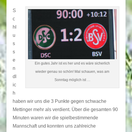
S
c
hl
u
s
s
e
Ein gutes Jahr ist es her und es wäre sicherlich
n
wieder genau so schön! Mal schauen, was am
dl
Sonntag möglich ist …
ic
h
haben wir uns die 3 Punkte gegen schwache
Mettinger mehr als verdient. Über die gesamten 90
Minuten waren wir die spielbestimmende
Mannschaft und konnten uns zahlreiche