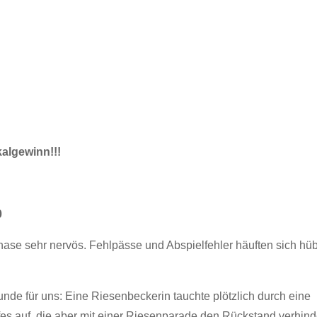
algewinn!!!
0
ase sehr nervös. Fehlpässe und Abspielfehler häuften sich hü
nde für uns: Eine Riesenbeckerin tauchte plötzlich durch eine
fes auf, die aber mit einer Riesenparade den Rückstand verhind