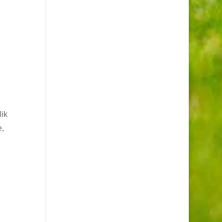
lik
e,