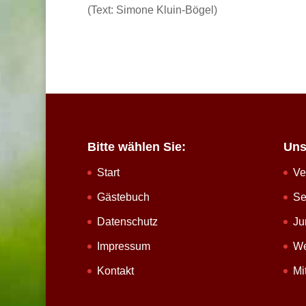
(Text: Simone Kluin-Bögel)
Bitte wählen Sie:
Uns
Start
Ve
Gästebuch
Se
Datenschutz
Ju
Impressum
We
Kontakt
Mi