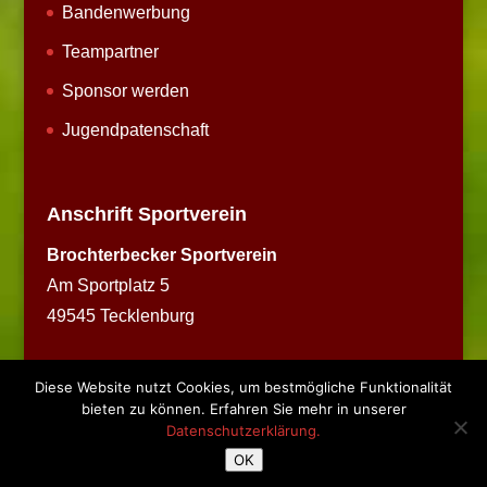
Bandenwerbung
Teampartner
Sponsor werden
Jugendpatenschaft
Anschrift Sportverein
Brochterbecker Sportverein
Am Sportplatz 5
49545 Tecklenburg
Diese Website nutzt Cookies, um bestmögliche Funktionalität
bieten zu können. Erfahren Sie mehr in unserer
Datenschutzerklärung.
Copyright © 2026 BSV Brochterbeck
OK