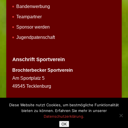
Bandenwerbung
Teampartner
Sponsor werden
Jugendpatenschaft
Anschrift Sportverein
Brochterbecker Sportverein
Am Sportplatz 5
49545 Tecklenburg
Diese Website nutzt Cookies, um bestmögliche Funktionalität
bieten zu können. Erfahren Sie mehr in unserer
Datenschutzerklärung.
Copyright © 2026 BSV Brochterbeck
OK