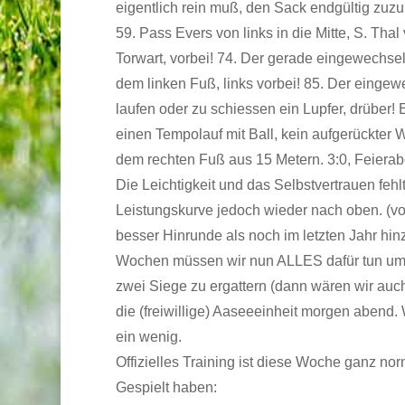
eigentlich rein muß, den Sack endgültig zuzum
59. Pass Evers von links in die Mitte, S. Thal
Torwart, vorbei! 74. Der gerade eingewechselt
dem linken Fuß, links vorbei! 85. Der eingewec
laufen oder zu schiessen ein Lupfer, drüber! Er
einen Tempolauf mit Ball, kein aufgerückter
dem rechten Fuß aus 15 Metern. 3:0, Feierab
Die Leichtigkeit und das Selbstvertrauen fehl
Leistungskurve jedoch wieder nach oben. (v
besser Hinrunde als noch im letzten Jahr hi
Wochen müssen wir nun ALLES dafür tun um 
zwei Siege zu ergattern (dann wären wir au
die (freiwillige) Aaseeeinheit morgen abend. 
ein wenig.
Offizielles Training ist diese Woche ganz no
Gespielt haben: