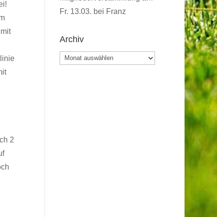
i!
Fr. 13.03. bei Franz
rm
 mit
Archiv
Archiv
linie
it
ch 2
uf
och