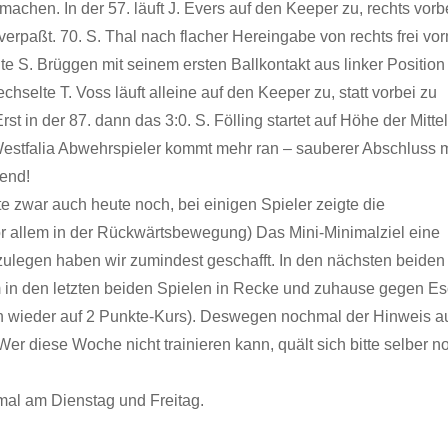
achen. In der 57. läuft J. Evers auf den Keeper zu, rechts vorbe
 verpaßt. 70. S. Thal nach flacher Hereingabe von rechts frei vo
e S. Brüggen mit seinem ersten Ballkontakt aus linker Position
hselte T. Voss läuft alleine auf den Keeper zu, statt vorbei zu
st in der 87. dann das 3:0. S. Fölling startet auf Höhe der Mittel
 Westfalia Abwehrspieler kommt mehr ran – sauberer Abschluss m
end!
te zwar auch heute noch, bei einigen Spieler zeigte die
or allem in der Rückwärtsbewegung) Das Mini-Minimalziel eine
nzulegen haben wir zumindest geschafft. In den nächsten beiden
in den letzten beiden Spielen in Recke und zuhause gegen Es
ch wieder auf 2 Punkte-Kurs). Deswegen nochmal der Hinweis a
Wer diese Woche nicht trainieren kann, quält sich bitte selber n
rmal am Dienstag und Freitag.