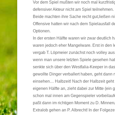
Vor dem Spiel mußten wir noch mal kurzfristi
defensiver Akteur nicht am Spiel teilnehmen. 
Beide machten ihre Sache recht gut,ließen ni
Offensive hatten wir nach dem Spielausfall d
Optionen.
In der ersten Hälfte waren wir zwar deutlich 
waren jedoch eher Mangelware. Erst in den l
vergab T. Löpmeier zunächst noch volley aus 
wenn man unsere letzten Spiele gesehen hat
senkte sich über den Westfalia-Keeper in das
gewollte Dinger verballert haben, geht dann 
einsehen… Halbzeit! Nach der Halbzeit geht es
eigenen Hälfte an, zieht dabei zur Mitte (ein
schon mal innen am Gegenspieler vorbeilaufen
paßt dann im richtigen Moment zu D. Minner
Extralob gehen an P. Albrecht! In der Folgez