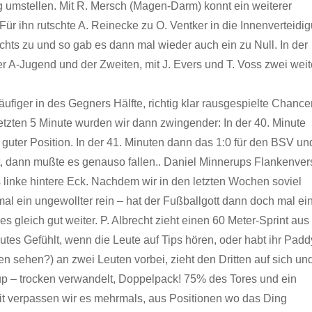
g umstellen. Mit R. Mersch (Magen-Darm) konnt ein weiterer
Für ihn rutschte A. Reinecke zu O. Ventker in die Innenverteidi
chts zu und so gab es dann mal wieder auch ein zu Null. In der
er A-Jugend und der Zweiten, mit J. Evers und T. Voss zwei weit
häufiger in des Gegners Hälfte, richtig klar rausgespielte Chance
etzten 5 Minute wurden wir dann zwingender: In der 40. Minute
guter Position. In der 41. Minuten dann das 1:0 für den BSV un
, dann mußte es genauso fallen.. Daniel Minnerups Flankenve
 linke hintere Eck. Nachdem wir in den letzten Wochen soviel
mal ein ungewollter rein – hat der Fußballgott dann doch mal ei
 gleich gut weiter. P. Albrecht zieht einen 60 Meter-Sprint aus
 gutes Gefühlt, wenn die Leute auf Tips hören, oder habt ihr Padd
 sehen?) an zwei Leuten vorbei, zieht den Dritten auf sich un
up – trocken verwandelt, Doppelpack! 75% des Tores und ein
eit verpassen wir es mehrmals, aus Positionen wo das Ding