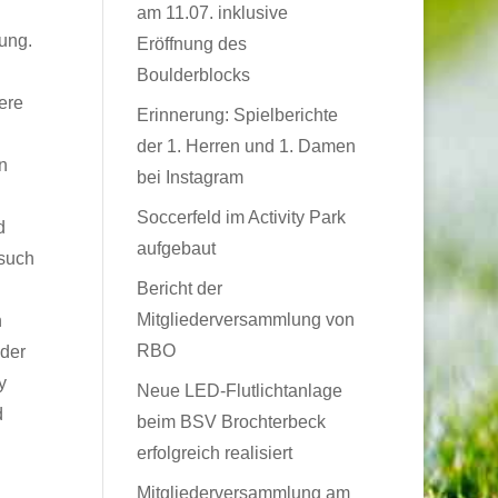
am 11.07. inklusive
gung.
Eröffnung des
Boulderblocks
ere
Erinnerung: Spielberichte
der 1. Herren und 1. Damen
n
bei Instagram
Soccerfeld im Activity Park
d
aufgebaut
rsuch
Bericht der
Mitgliederversammlung von
n
RBO
 der
y
Neue LED-Flutlichtanlage
d
beim BSV Brochterbeck
erfolgreich realisiert
Mitgliederversammlung am