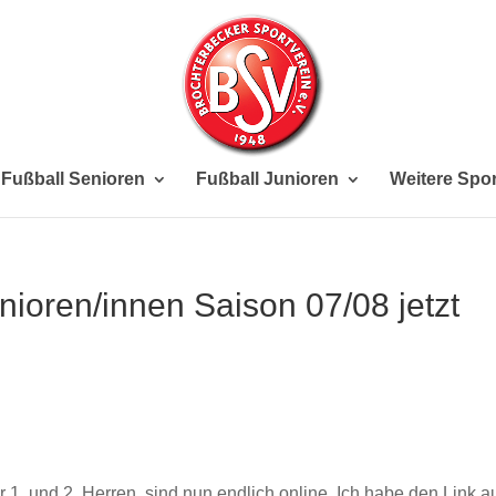
Fußball Senioren
Fußball Junioren
Weitere Spor
enioren/innen Saison 07/08 jetzt
 1. und 2. Herren, sind nun endlich online. Ich habe den Link a