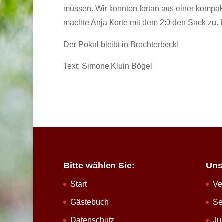
müssen. Wir konnten fortan aus einer kompa
machte Anja Korte mit dem 2:0 den Sack zu. 
Der Pokal bleibt in Brochterbeck!
Text: Simone Kluin Bögel
Bitte wählen Sie:
Uns
Start
Ve
Gästebuch
Se
Datenschutz
Ju