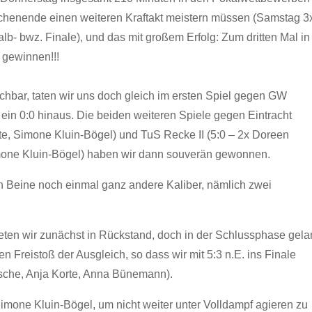
ochenende einen weiteren Kraftakt meistern müssen (Samstag 3
b- bwz. Finale), und das mit großem Erfolg: Zum dritten Mal in
 gewinnen!!!
hbar, taten wir uns doch gleich im ersten Spiel gegen GW
ein 0:0 hinaus. Die beiden weiteren Spiele gegen Eintracht
te, Simone Kluin-Bögel) und TuS Recke II (5:0 – 2x Doreen
mone Kluin-Bögel) haben wir dann souverän gewonnen.
 Beine noch einmal ganz andere Kaliber, nämlich zwei
eten wir zunächst in Rückstand, doch in der Schlussphase gela
Freistoß der Ausgleich, so dass wir mit 5:3 n.E. ins Finale
sche, Anja Korte, Anna Bünemann).
Simone Kluin-Bögel, um nicht weiter unter Volldampf agieren zu