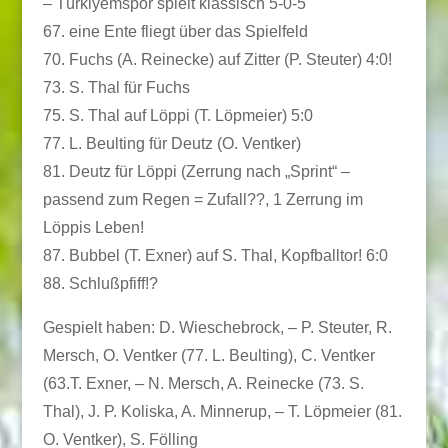
– Türkiyemspor spielt klassisch 5-0-5
67. eine Ente fliegt über das Spielfeld
70. Fuchs (A. Reinecke) auf Zitter (P. Steuter) 4:0!
73. S. Thal für Fuchs
75. S. Thal auf Löppi (T. Löpmeier) 5:0
77. L. Beulting für Deutz (O. Ventker)
81. Deutz für Löppi (Zerrung nach „Sprint“ –
passend zum Regen = Zufall??, 1 Zerrung im
Löppis Leben!
87. Bubbel (T. Exner) auf S. Thal, Kopfballtor! 6:0
88. Schlußpfiff!?
Gespielt haben: D. Wieschebrock, – P. Steuter, R.
Mersch, O. Ventker (77. L. Beulting), C. Ventker
(63.T. Exner, – N. Mersch, A. Reinecke (73. S.
Thal), J. P. Koliska, A. Minnerup, – T. Löpmeier (81.
O. Ventker), S. Fölling