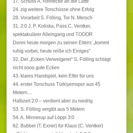
17. Schuss A. Reinecke an die Latte
24. zig weitere Torschüsse ohne Erfolg
28. Vorarbeit S. Fölling, Tor N. Mersch
31. 2:0 J. P. Koliska, Pass C. Ventker,
spektakulärer Alleingang und TOOOR
Donni heute morgen zu seinen Eltern: „kommt
ruhig vorbei, heute reiße ich Einiges“
32. Der „Ecken-Verweigerer“ S. Fölling schlägt
nicht sooo gute Ecken
43. klares Handspiel, kein Elfer für uns
44. erster Torschuss Türkiyemspor aus 45
Metern…
Halbzeit 2:0 – verdient aber zu niedrig
53. S. Fölling vergibt aus 5 Metern
54. A. Minnerup auf Löppi 3:0
62. Bubbel (T. Exner) für Klaus (C. Ventker)