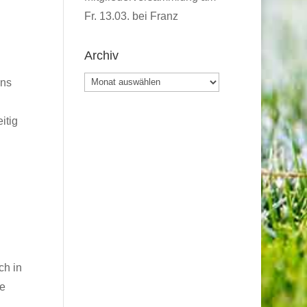
Fr. 13.03. bei Franz
Archiv
Archiv
Uns
itig
ch in
ie